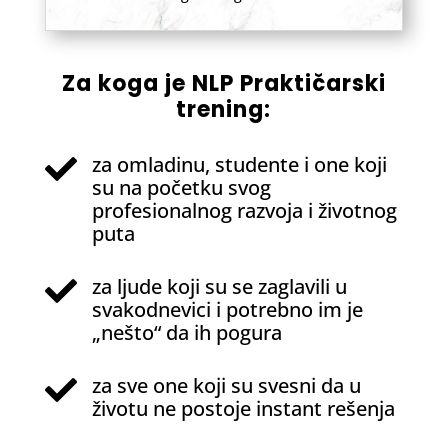
Za koga je NLP Praktičarski
trening:
za omladinu, studente i one koji

su na početku svog
profesionalnog razvoja i životnog
puta
za ljude koji su se zaglavili u

svakodnevici i potrebno im je
„nešto“ da ih pogura
za sve one koji su svesni da u

životu ne postoje instant rešenja