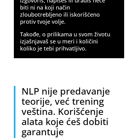
izgovoriš, napišeš ili uradiš neće
biti ni na koji način
zloubotrebljeno ili iskorišćeno
protiv tvoje volje.
Takođe, o prilikama u svom životu
izjašnjavaš se u meri i količini
koliko je tebi prihvatljivo.
NLP nije predavanje
teorije, već trening
veština. Korišćenje
alata koje ćeš dobiti
garantuje