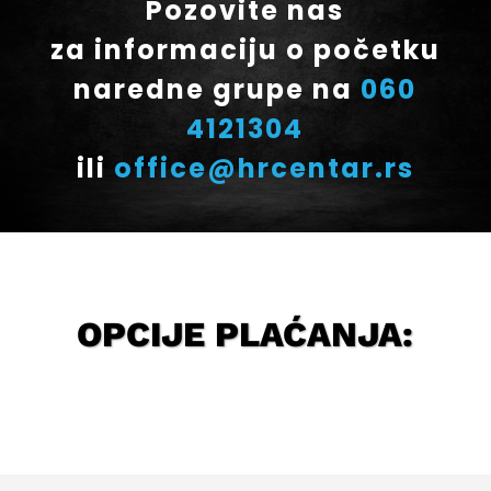
Pozovite nas
za informaciju o početku
naredne grupe na
060
4121304
ili
office@hrcentar.rs
OPCIJE PLAĆANJA: