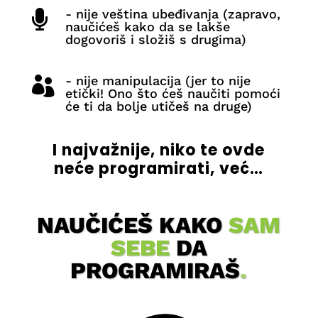
- nije veština ubeđivanja (zapravo,

naučićeš kako da se lakše
dogovoriš i složiš s drugima)
- nije manipulacija (jer to nije

etički! Ono što ćeš naučiti pomoći
će ti da bolje utičeš na druge)
I najvažnije, niko te ovde
neće programirati, već…
NAUČIĆEŠ KAKO
SAM
SEBE
DA
PROGRAMIRAŠ
.