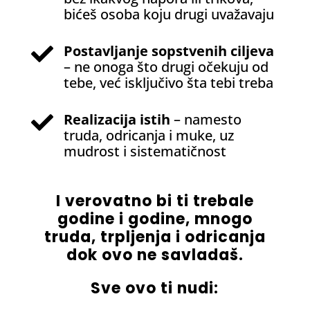
bićeš osoba koju drugi uvažavaju
Postavljanje sopstvenih ciljeva

– ne onoga što drugi očekuju od
tebe, već isključivo šta tebi treba
Realizacija istih
– namesto

truda, odricanja i muke, uz
mudrost i sistematičnost
I verovatno bi ti trebale
godine i godine, mnogo
truda, trpljenja i odricanja
dok ovo ne savladaš.
Sve ovo ti nudi: