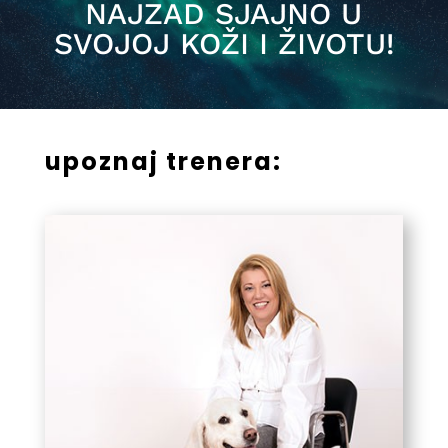
NAJZAD SJAJNO U
SVOJOJ KOŽI I ŽIVOTU!
upoznaj trenera: