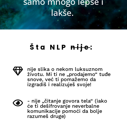
samo mnogo lepše i
lakše.
Šta NLP
nije
:
nije slika o nekom luksuznom

životu. Mi ti ne „prodajemo“ tuđe
snove, već ti pomažemo da
izgradiš i realizuješ svoje!
- nije „čitanje govora tela“ (iako

će ti dešifrovanje neverbalne
komunikacije pomoći da bolje
razumeš druge)