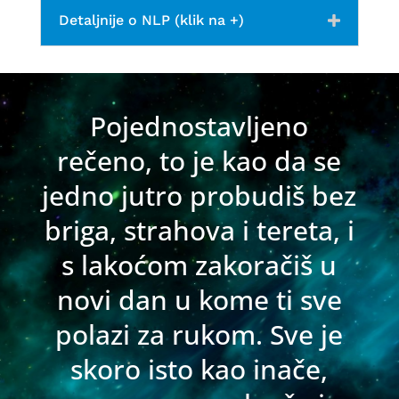
Detaljnije o NLP (klik na +)
Pojednostavljeno
rečeno, to je kao da se
jedno jutro probudiš bez
briga, strahova i tereta, i
s lakoćom zakoračiš u
novi dan u kome ti sve
polazi za rukom. Sve je
skoro isto kao inače,