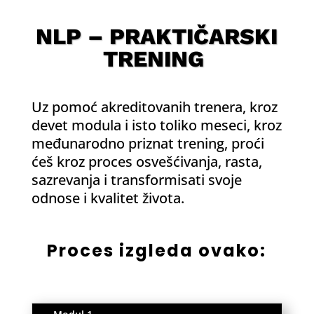
NLP – PRAKTIČARSKI
TRENING
Uz pomoć akreditovanih trenera, kroz
devet modula i isto toliko meseci, kroz
međunarodno priznat trening, proći
ćeš kroz proces osvešćivanja, rasta,
sazrevanja i transformisati svoje
odnose i kvalitet života.
Proces izgleda ovako: