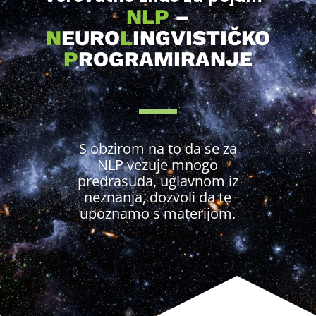
NLP
–
N
EURO
L
INGVISTIČKO
P
ROGRAMIRANJE
S obzirom na to da se za
NLP vezuje mnogo
predrasuda, uglavnom iz
neznanja, dozvoli da te
upoznamo s materijom.