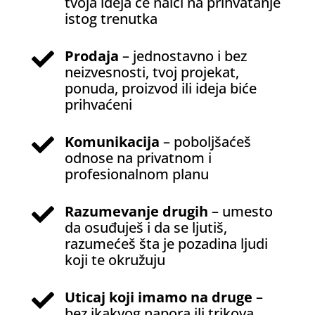
tvoja ideja će naići na prihvatanje
istog trenutka
Prodaja
– jednostavno i bez

neizvesnosti, tvoj projekat,
ponuda, proizvod ili ideja biće
prihvaćeni
Komunikacija
– poboljšaćeš

odnose na privatnom i
profesionalnom planu
Razumevanje drugih
– umesto

da osuđuješ i da se ljutiš,
razumećeš šta je pozadina ljudi
koji te okružuju
Uticaj koji imamo na druge
–

bez ikakvog napora ili trikova,