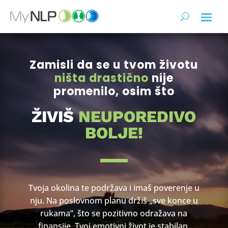
Zamisli da se u tvom životu
ništa drastično
nije
promenilo, osim što
ŽIVIŠ
NEUPOREDIVO
BOLJE!
Tvoja okolina te podržava i imaš poverenje u
nju. Na poslovnom planu držiš „sve konce u
rukama“, što se pozitivno odražava na
finansije. Tvoj emotivni život je stabilan,