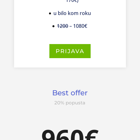
u bilo kom roku
1200
– 1080€
PRIJAVA
Best offer
20% popusta
960€