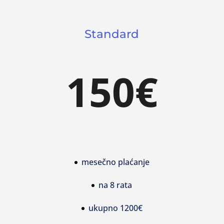
Standard
150€
mesečno plaćanje
na 8 rata
ukupno 1200€