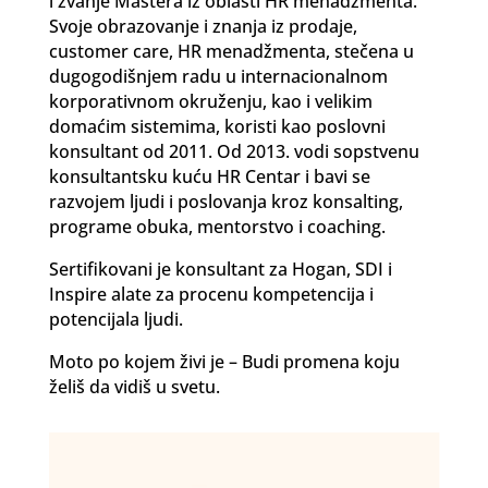
i zvanje Mastera iz oblasti HR menadžmenta.
Svoje obrazovanje i znanja iz prodaje,
customer care, HR menadžmenta, stečena u
dugogodišnjem radu u internacionalnom
korporativnom okruženju, kao i velikim
domaćim sistemima, koristi kao poslovni
konsultant od 2011. Od 2013. vodi sopstvenu
konsultantsku kuću HR Centar i bavi se
razvojem ljudi i poslovanja kroz konsalting,
programe obuka, mentorstvo i coaching.
Sertifikovani je konsultant za Hogan, SDI i
Inspire alate za procenu kompetencija i
potencijala ljudi.
Moto po kojem živi je – Budi promena koju
želiš da vidiš u svetu.