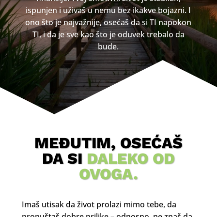
ispunjen i uživaš u nemu bez ikakve bojazni. I
ono što je najvažnije, osećaš da si TI napokon
TI, i da je sve kao što je oduvek trebalo da
bude.
MEĐUTIM, OSEĆAŠ
DA SI
DALEKO OD
OVOGA.
Imaš utisak da život prolazi mimo tebe, da
propuštaš dobre prilike – odnosno, ne znaš da