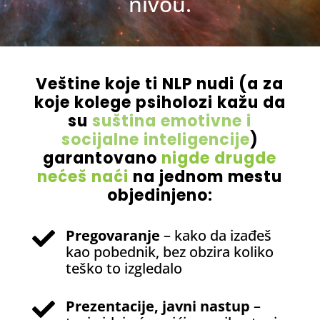
nivou.
Veštine koje ti NLP nudi (a za
koje kolege psiholozi kažu da
su
suština emotivne i
socijalne inteligencije
)
garantovano
nigde drugde
nećeš naći
na jednom mestu
objedinjeno:
Pregovaranje
– kako da izađeš

kao pobednik, bez obzira koliko
teško to izgledalo
Prezentacije, javni nastup
–
