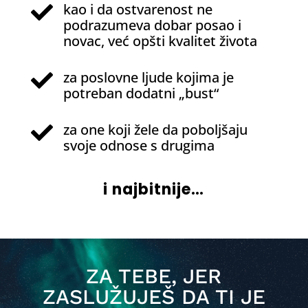
kao i da ostvarenost ne

podrazumeva dobar posao i
novac, već opšti kvalitet života
za poslovne ljude kojima je

potreban dodatni „bust“
za one koji žele da poboljšaju

svoje odnose s drugima
i najbitnije…
ZA TEBE, JER
ZASLUŽUJEŠ DA TI JE