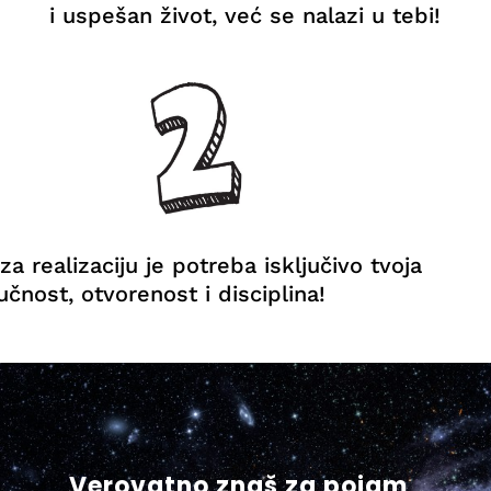
i uspešan život, već se nalazi u tebi!
 za realizaciju je potreba isključivo tvoja
učnost, otvorenost i disciplina!
Verovatno znaš za pojam