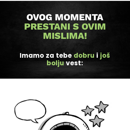
OVOG MOMENTA
PRESTANI S OVIM
MISLIMA!
Imamo za tebe
dobru
i
još
bolju
vest: