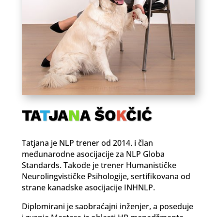
TA
T
JA
N
A ŠO
K
ČIĆ
Tatjana je NLP trener od 2014. i član
međunarodne asocijacije za NLP Globa
Standards. Takođe je trener Humanističke
Neurolingvističke Psihologije, sertifikovana od
strane kanadske asocijacije INHNLP.
Diplomirani je saobraćajni inženjer, a poseduje