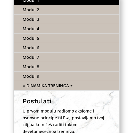
Modul 1
Modul 2
Modul 3
Modul 4
Modul 5
Modul 6
Modul 7
Modul 8
Modul 9
⋆ DINAMIKA TRENINGA ⋆
Postulati
U prvom modulu radiomo aksiome i
osnovne principe nLP-a; postavljamo tvoj
cilj na kom ćeš raditi tokom
devetomesečnog treninga.