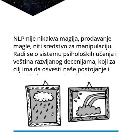
NLP nije nikakva magija, prodavanje
magle, niti sredstvo za manipulaciju.
Radi se o sistemu psiholoških učenja i
veština razvijanog decenijama, koji za
cilj ima da osvesti naše postojanje i
stvari koje nas sputavaju, te pomogne
da steknemo jasnu viziju ko smo
zaista i šta treba da postignemo.