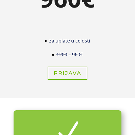
za uplate u celosti
1200
– 960€
PRIJAVA
N