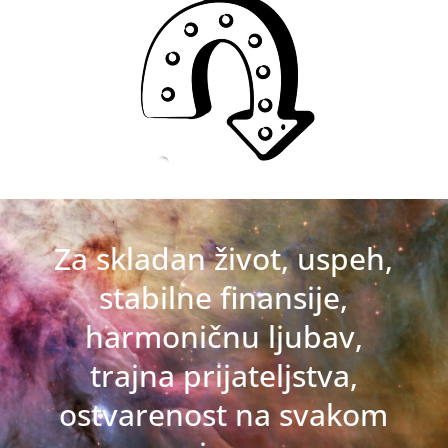
Za skladan život, uspeh,
stabilne finansije,
harmoničnu ljubav,
trajna prijateljstva,
ostvarenost na svakom