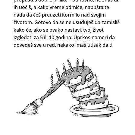
ih uočiš, a kako vreme odmiče, napušta te
nada da ćeš preuzeti kormilo nad svojim
životom. Gotovo da se ne usuđuješ da zamisliš
kako će, ako se ovako nastavi, tvoj život
izgledati za 5 ili 10 godina. Uprkos nameri da
dovedeš sve u red, nekako imaš utisak da ti
nedostaje neka tajna veština, i pitaš se šta svi ti
uspešni, zadovoljni ljudi znaju što ti ne znaš.