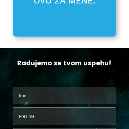
OVO ZA MENE.
od sebe da opravdamo tvoje
poverenje.
VAŽI!
Radujemo se tvom uspehu!