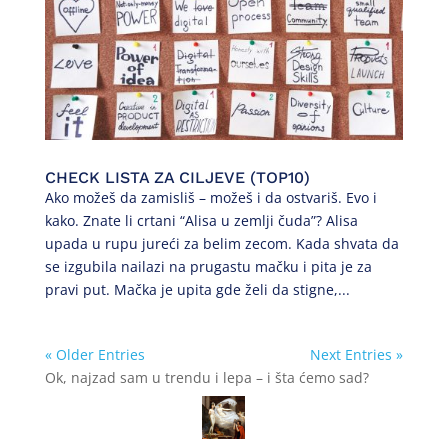
CHECK LISTA ZA CILJEVE (TOP10)
Ako možeš da zamisliš – možeš i da ostvariš. Evo i
kako. Znate li crtani “Alisa u zemlji čuda”? Alisa
upada u rupu jureći za belim zecom. Kada shvata da
se izgubila nailazi na prugastu mačku i pita je za
pravi put. Mačka je upita gde želi da stigne,...
« Older Entries
Next Entries »
Ok, najzad sam u trendu i lepa – i šta ćemo sad?