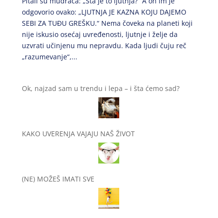
Pitali su mudraca: „Šta je to ljutnja?“ A on im je
odgovorio ovako: „LJUTNJA JE KAZNA KOJU DAJEMO
SEBI ZA TUĐU GREŠKU.“ Nema čoveka na planeti koji
nije iskusio osećaj uvređenosti, ljutnje i želje da
uzvrati učinjenu mu nepravdu. Kada ljudi čuju reč
„razumevanje“,...
Ok, najzad sam u trendu i lepa – i šta ćemo sad?
KAKO UVERENJA VAJAJU NAŠ ŽIVOT
(NE) MOŽEŠ IMATI SVE