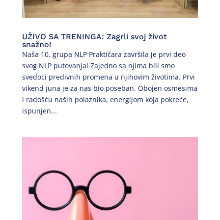
UŽIVO SA TRENINGA: Zagrli svoj život
snažno!
Naša 10. grupa NLP Praktičara završila je prvi deo
svog NLP putovanja! Zajedno sa njima bili smo
svedoci predivnih promena u njihovim životima. Prvi
vikend juna je za nas bio poseban. Obojen osmesima
i radošću naših polaznika, energijom koja pokreće,
ispunjen...