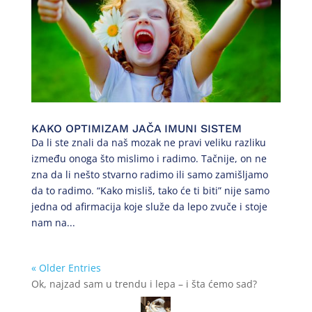
KAKO OPTIMIZAM JAČA IMUNI SISTEM
Da li ste znali da naš mozak ne pravi veliku razliku
između onoga što mislimo i radimo. Tačnije, on ne
zna da li nešto stvarno radimo ili samo zamišljamo
da to radimo. “Kako misliš, tako će ti biti” nije samo
jedna od afirmacija koje služe da lepo zvuče i stoje
nam na...
« Older Entries
Ok, najzad sam u trendu i lepa – i šta ćemo sad?