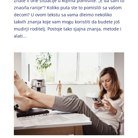
Znate li one situacije u kojima pomislite: „E da sam to
znao/la ranije“? Koliko puta ste to pomislili sa vašom
decom? U ovom tekstu sa vama dleimo nekoliko
takvih znanja koje vam mogu koristiti da budete još
mudirji roditelj. Postoje tako sjajna znanja, metode i
alati...