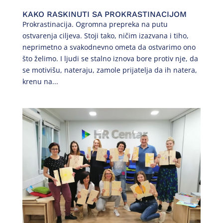
KAKO RASKINUTI SA PROKRASTINACIJOM
Prokrastinacija. Ogromna prepreka na putu
ostvarenja ciljeva. Stoji tako, ničim izazvana i tiho,
neprimetno a svakodnevno ometa da ostvarimo ono
što želimo. I ljudi se stalno iznova bore protiv nje, da
se motivišu, nateraju, zamole prijatelja da ih natera,
krenu na...