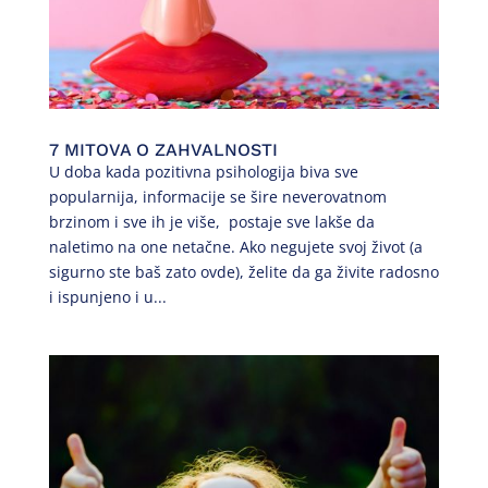
7 MITOVA O ZAHVALNOSTI
U doba kada pozitivna psihologija biva sve
popularnija, informacije se šire neverovatnom
brzinom i sve ih je više, postaje sve lakše da
naletimo na one netačne. Ako negujete svoj život (a
sigurno ste baš zato ovde), želite da ga živite radosno
i ispunjeno i u...