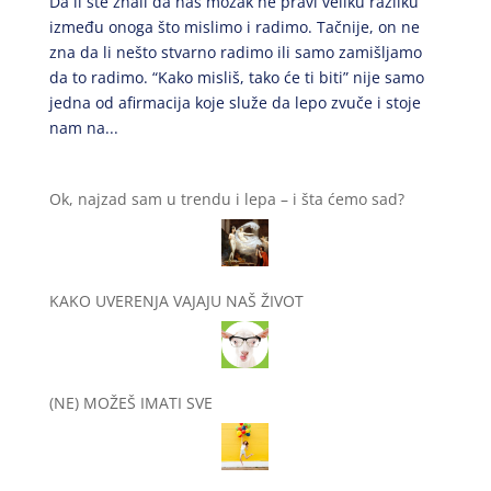
Da li ste znali da naš mozak ne pravi veliku razliku
između onoga što mislimo i radimo. Tačnije, on ne
zna da li nešto stvarno radimo ili samo zamišljamo
da to radimo. “Kako misliš, tako će ti biti” nije samo
jedna od afirmacija koje služe da lepo zvuče i stoje
nam na...
Ok, najzad sam u trendu i lepa – i šta ćemo sad?
KAKO UVERENJA VAJAJU NAŠ ŽIVOT
(NE) MOŽEŠ IMATI SVE