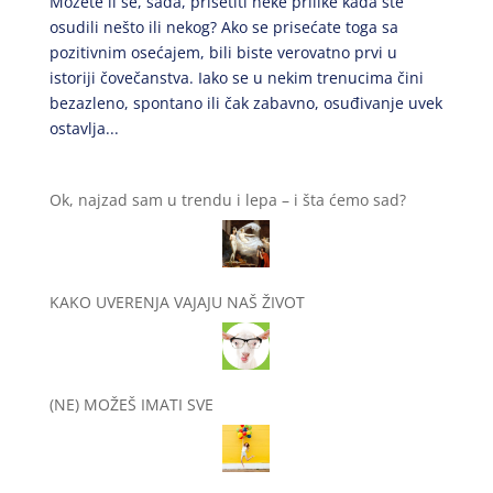
Možete li se, sada, prisetiti neke prilike kada ste
osudili nešto ili nekog? Ako se prisećate toga sa
pozitivnim osećajem, bili biste verovatno prvi u
istoriji čovečanstva. Iako se u nekim trenucima čini
bezazleno, spontano ili čak zabavno, osuđivanje uvek
ostavlja...
Ok, najzad sam u trendu i lepa – i šta ćemo sad?
KAKO UVERENJA VAJAJU NAŠ ŽIVOT
(NE) MOŽEŠ IMATI SVE